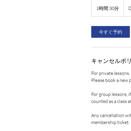
1時間 30分
1
D
時
3
0
今すぐ予約
分
キャンセルポ
For private lessons,
Please book a new p
For group lessons, i
counted as a class a
Any cancellation wit
membership ticket.