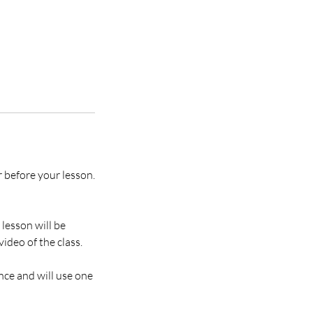
r before your lesson.
 lesson will be
ideo of the class.
nce and will use one