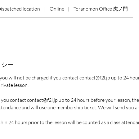
ispatched location
|
Online
|
Toranomon Office 虎ノ門
リシー
 you will not be charged if you contact contact@f2l.jp up to 24 hou
rivate lesson.
f you contact contact@f2l.jp up to 24 hours before your lesson, the
ttendance and will use one membership ticket. We will send you a v
hin 24 hours prior to the lesson will be counted as a class attenda