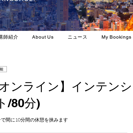
講師紹介
About Us
ニュース
My Bookings
能
/オンライン】インテンシ
/80分)
ンで間に10分間の休憩を挟みます