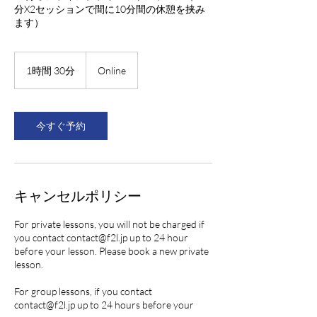
分X2セッションで間に10分間の休憩を挟み
ます）
1時間 30分
1
Online
時
3
0
分
今すぐ予約
キャンセルポリシー
For private lessons, you will not be charged if
you contact contact@f2l.jp up to 24 hour
before your lesson. Please book a new private
lesson.
For group lessons, if you contact
contact@f2l.jp up to 24 hours before your