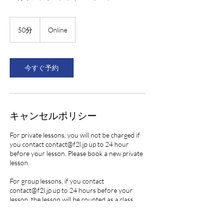
50分
5
Online
0
分
今すぐ予約
キャンセルポリシー
For private lessons, you will not be charged if
you contact contact@f2l.jp up to 24 hour
before your lesson. Please book a new private
lesson.
For group lessons, if you contact
contact@f2l.jp up to 24 hours before your
lesson, the lesson will be counted as a class
attendance and will use one membership