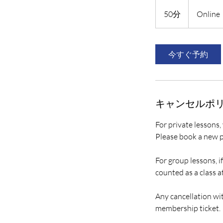
50分
5
Online
0
分
今すぐ予約
キャンセルポ
For private lessons,
Please book a new p
For group lessons, i
counted as a class a
Any cancellation wit
membership ticket.