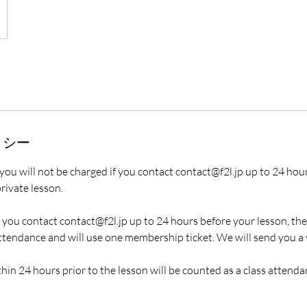
リシー
 you will not be charged if you contact contact@f2l.jp up to 24 hou
rivate lesson.
f you contact contact@f2l.jp up to 24 hours before your lesson, the
ttendance and will use one membership ticket. We will send you a v
hin 24 hours prior to the lesson will be counted as a class attenda