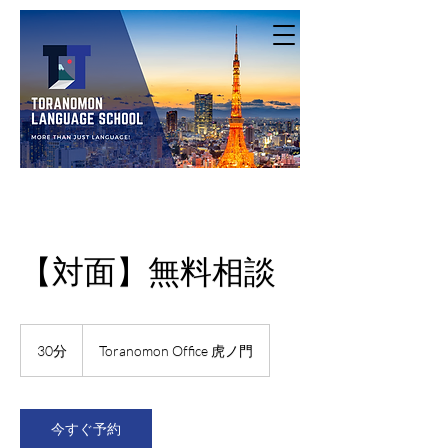
【対面】無料相談
30分
3
Toranomon Office 虎ノ門
0
分
今すぐ予約